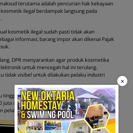
imaksud terutama adalah pencurian hak kekayaan
ya kosmetik ilegal berdampak langsung pada
.
l kosmetik ilegal sudah pasti tidak akan
agai informasi, barang impor akan dikenai Pajak
suk.
lang, DPR menyarankan agar produk kosmetika
lektronik untuk mencegah hal ini terulang.
 tidak visibel untuk dilakukan pelaku industri
×
itu tinggi sekali, praktis tidak mampu dilakukan
juta sampai Rp 1 miliar (biaya masuk di katalog
n pelaku IKM)?” kata Sofian.
(ind)