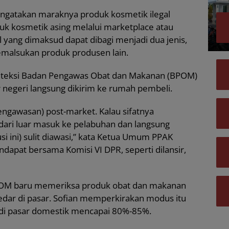
ngatakan maraknya produk kosmetik ilegal
uk kosmetik asing melalui marketplace atau
l yang dimaksud dapat dibagi menjadi dua jenis,
memalsukan produk produsen lain.
rdeteksi Badan Pengawas Obat dan Makanan (BPOM)
r negeri langsung dikirim ke rumah pembeli.
gawasan) post-market. Kalau sifatnya
 dari luar masuk ke pelabuhan dan langsung
busi ini) sulit diawasi,” kata Ketua Umum PPAK
ndapat bersama Komisi VI DPR, seperti dilansir,
OM baru memeriksa produk obat dan makanan
redar di pasar. Sofian memperkirakan modus itu
di pasar domestik mencapai 80%-85%.