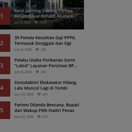
Bank Sulteng Cabang Parimo
1
Belum Bayar Refund Asuransi
Kredit PNS?
Juli 6, 2026
1318
39 Pemda Kesulitan Gaji PPPK,
2
Termasuk Donggala dan Sigi
Juni 8, 2026
292
Pelaku Usaha Perikanan Sorot
3
“Lalod” Layanan Perizinan BPK
Denpasar
Juni 9, 2026
264
Simsalabim! Ekskavator Hilang,
4
Lalu Muncul Lagi di Tombi
Juni 24, 2026
241
Parimo Dilanda Bencana, Bupati
5
dan Wabup Pilih Hadiri Penas
Juni 22, 2026
227