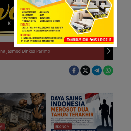
ana Jasmed Dinkes Parimo
MI
EKONOMI