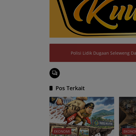
Polisi Lidik Dugaan Seleweng D
Pos Terkait
EKONOMI
EKONO