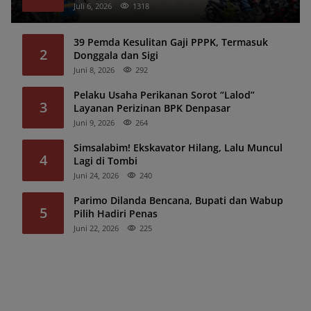
Juli 6, 2026
1318
39 Pemda Kesulitan Gaji PPPK, Termasuk
2
Donggala dan Sigi
Juni 8, 2026
292
Pelaku Usaha Perikanan Sorot “Lalod”
3
Layanan Perizinan BPK Denpasar
Juni 9, 2026
264
Simsalabim! Ekskavator Hilang, Lalu Muncul
4
Lagi di Tombi
Juni 24, 2026
240
Parimo Dilanda Bencana, Bupati dan Wabup
5
Pilih Hadiri Penas
Juni 22, 2026
225