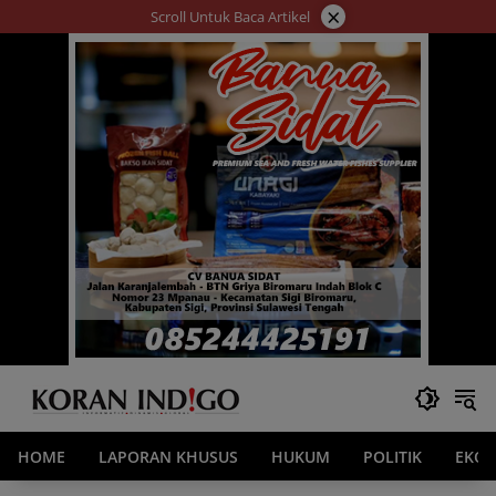
Langsung
×
Scroll Untuk Baca Artikel
ke
konten
HOME
LAPORAN KHUSUS
HUKUM
POLITIK
EKO