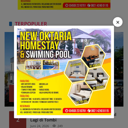
×
TERPOPULER
Bank Sulteng Cabang Parimo Belum Bayar
1
Refund Asuransi Kredit PNS?
Juli 6, 2026
1334
Simsalabim! Ekskavator Hilang, Lalu Muncul
2
Lagi di Tombi
Juni 24, 2026
249