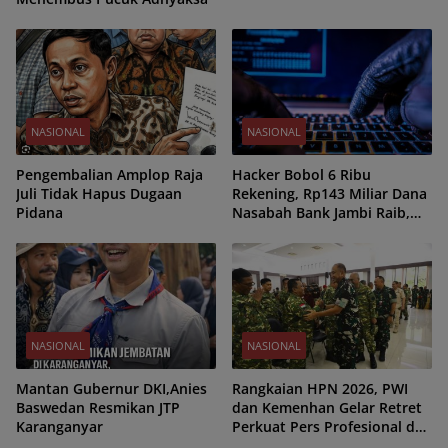
NASIONAL
NASIONAL
Pengembalian Amplop Raja
Hacker Bobol 6 Ribu
Juli Tidak Hapus Dugaan
Rekening, Rp143 Miliar Dana
Pidana
Nasabah Bank Jambi Raib,
Rp19 Miliar ke Kripto
NASIONAL
NASIONAL
Mantan Gubernur DKI,Anies
Rangkaian HPN 2026, PWI
Baswedan Resmikan JTP
dan Kemenhan Gelar Retret
Karanganyar
Perkuat Pers Profesional dan
Berwawasan Kebangsaan