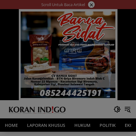
Langsung
×
Scroll Untuk Baca Artikel
ke
konten
HOME
LAPORAN KHUSUS
HUKUM
POLITIK
EKO