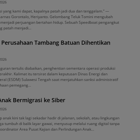
 2026
i yang kami dapat, kapalnya patah jadi dua dan tenggelam.” —
sarnas Gorontalo, Heriyanto. Gelombang Teluk Tomini mengubah
a menjadi perjuangan bertahan hidup. Sebuah Speedboat pengangkut
ng patah menjadi…
36 Perusahaan Tambang Batuan Dihentikan
 2026
teguran tertulis diabaikan, penghentian sementara operasi produksi
erakhir. Kalimat itu tersirat dalam keputusan Dinas Energi dan
ral (ESDM) Sulawesi Tengah saat menjatuhkan sanksi administratif
ahaan pemegang…
nak Bermigrasi ke Siber
 2026
anak kini tak lagi sekadar hadir di jalanan, sekolah, atau lingkungan
uga tumbuh di balik layar gawai, menyusup melalui ruang digital tanpa
Koordinator Area Pusat Kajian dan Perlindungan Anak…