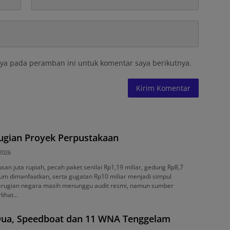
ya pada peramban ini untuk komentar saya berikutnya.
rugian Proyek Perpustakaan
 2026
usan juta rupiah, pecah paket senilai Rp1,19 miliar, gedung Rp8,7
lum dimanfaatkan, serta gugatan Rp10 miliar menjadi simpul
 kerugian negara masih menunggu audit resmi, namun sumber
rlihat…
 Dua, Speedboat dan 11 WNA Tenggelam