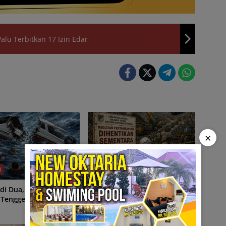
u Terbitkan 17 Izin Edar
×
H
DAERAH
, Speedboat dan
Aktivitas 36 Perusahaan
 Tenggelam
Tambang Batuan Dihentikan
Sementara