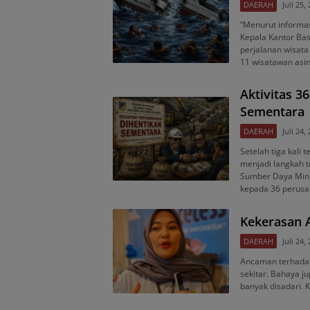
DAERAH
Juli 25,
“Menurut informas
Kepala Kantor Ba
perjalanan wisat
11 wisatawan asi
Aktivitas 
Sementara
DAERAH
Juli 24,
Setelah tiga kali 
menjadi langkah t
Sumber Daya Mine
kepada 36 perus
Kekerasan A
DAERAH
Juli 24,
Ancaman terhadap 
sekitar. Bahaya j
banyak disadari. 