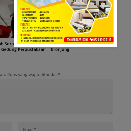
H
DAERAH
ah Sorotan, Kontraktor
Sesudah Banjir, Datang 500
i Gedung Perpustakaan
Bronjong
kan.
Ruas yang wajib ditandai
*