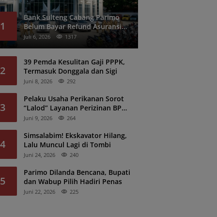
Bank Sulteng Cabang Parimo
1
Belum Bayar Refund Asuransi
Kredit PNS?
Juli 6, 2026
1317
39 Pemda Kesulitan Gaji PPPK,
2
Termasuk Donggala dan Sigi
Juni 8, 2026
292
Pelaku Usaha Perikanan Sorot
3
“Lalod” Layanan Perizinan BPK
Denpasar
Juni 9, 2026
264
Simsalabim! Ekskavator Hilang,
4
Lalu Muncul Lagi di Tombi
Juni 24, 2026
240
Parimo Dilanda Bencana, Bupati
5
dan Wabup Pilih Hadiri Penas
Juni 22, 2026
225