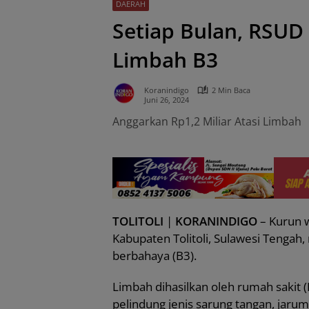
DAERAH
Setiap Bulan, RSUD
Limbah B3
Koranindigo
2 Min Baca
Juni 26, 2024
Anggarkan Rp1,2 Miliar Atasi Limbah
TOLITOLI
|
KORANINDIGO
– Kurun 
Kabupaten Tolitoli, Sulawesi Tengah
berbahaya (B3).
Limbah dihasilkan oleh rumah sakit (
pelindung jenis sarung tangan, jarum