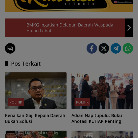
BMKG Ingatkan Delapan Daerah Waspada
Hujan Lebat
Pos Terkait
POLITIK
POLITIK
Kenaikan Gaji Kepala Daerah
Adian Napitupulu: Buku
Bukan Solusi
Anotasi KUHAP Penting