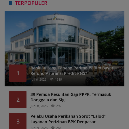
TERPOPULER
Bank Sulteng Cabang Parimo Belum Bayar
1
Refund Asuransi Kredit PNS?
Juli 6, 2026
1319
39 Pemda Kesulitan Gaji PPPK, Termasuk
2
Donggala dan Sigi
Juni 8, 2026
292
Pelaku Usaha Perikanan Sorot “Lalod”
3
Layanan Perizinan BPK Denpasar
Juni 9, 2026
264