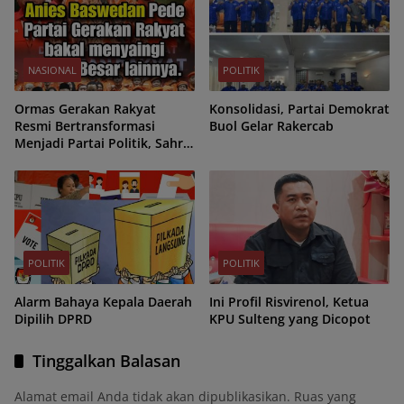
NASIONAL
POLITIK
Ormas Gerakan Rakyat
Konsolidasi, Partai Demokrat
Resmi Bertransformasi
Buol Gelar Rakercab
Menjadi Partai Politik, Sahrin
Hamid Jadi Ketua Umum
POLITIK
POLITIK
Alarm Bahaya Kepala Daerah
Ini Profil Risvirenol, Ketua
Dipilih DPRD
KPU Sulteng yang Dicopot
Tinggalkan Balasan
Alamat email Anda tidak akan dipublikasikan.
Ruas yang