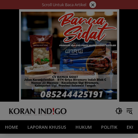
Langsung
×
Scroll Untuk Baca Artikel
ke
konten
HOME
LAPORAN KHUSUS
HUKUM
POLITIK
EKO