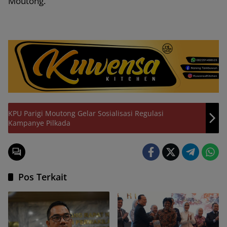
Moutong.
KPU Parigi Moutong Gelar Sosialisasi Regulasi
Kampanye Pilkada
Pos Terkait