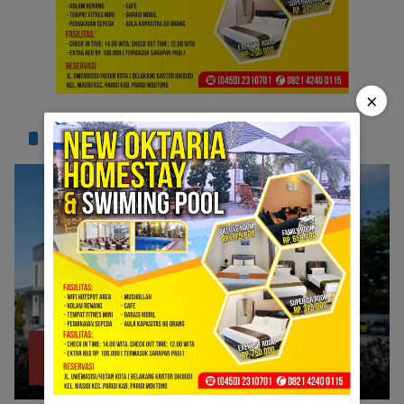
×
TERPOPULER
Bank Sulteng Cabang Parimo Belum Bayar
1
Refund Asuransi Kredit PNS?
Juli 6, 2026
1330