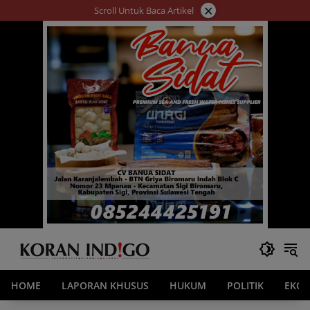
Langsung
×
Scroll Untuk Baca Artikel
ke
konten
HOME
LAPORAN KHUSUS
HUKUM
POLITIK
EKO