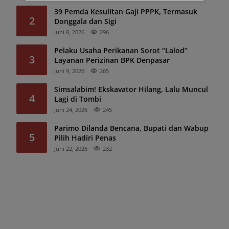
39 Pemda Kesulitan Gaji PPPK, Termasuk
2
Donggala dan Sigi
Juni 8, 2026
296
Pelaku Usaha Perikanan Sorot “Lalod”
3
Layanan Perizinan BPK Denpasar
Juni 9, 2026
265
Simsalabim! Ekskavator Hilang, Lalu Muncul
4
Lagi di Tombi
Juni 24, 2026
245
Parimo Dilanda Bencana, Bupati dan Wabup
5
Pilih Hadiri Penas
Juni 22, 2026
232