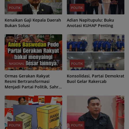
POLITIK
POLITIK
Kenaikan Gaji Kepala Daerah
Adian Napitupulu: Buku
Bukan Solusi
Anotasi KUHAP Penting
NASIONAL
POLITIK
Ormas Gerakan Rakyat
Konsolidasi, Partai Demokrat
Resmi Bertransformasi
Buol Gelar Rakercab
Menjadi Partai Politik, Sahrin
Hamid Jadi Ketua Umum
POLITIK
POLITIK