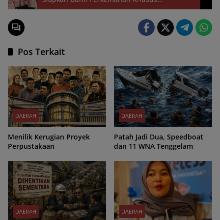
Kepramukaan
Pos Terkait
DAERAH
DAERAH
Menilik Kerugian Proyek
Patah Jadi Dua, Speedboat
Perpustakaan
dan 11 WNA Tenggelam
DAERAH
DAERAH