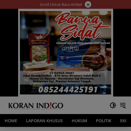
Langsung
×
Scroll Untuk Baca Artikel
ke
konten
HOME
LAPORAN KHUSUS
HUKUM
POLITIK
EKO