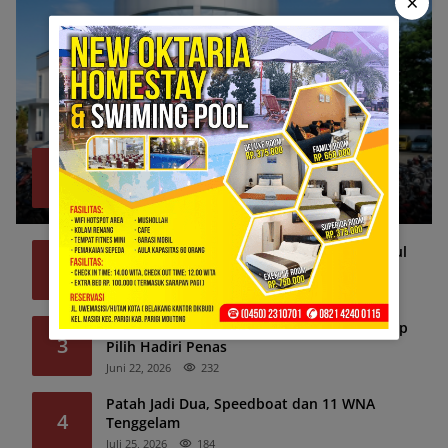
×
Bank Sulteng Cabang Parimo Belum Bayar
1
Refund Asuransi Kredit PNS?
Juli 6, 2026
1332
Simsalabim! Ekskavator Hilang, Lalu Muncul
2
Lagi di Tombi
Juni 24, 2026
248
Parimo Dilanda Bencana, Bupati dan Wabup
3
Pilih Hadiri Penas
Juni 22, 2026
232
Patah Jadi Dua, Speedboat dan 11 WNA
4
Tenggelam
Juli 25, 2026
184