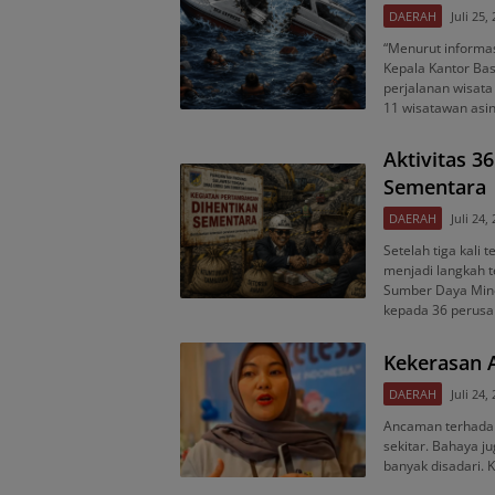
DAERAH
Juli 25,
“Menurut informas
Kepala Kantor Ba
perjalanan wisat
11 wisatawan asi
Aktivitas 
Sementara
DAERAH
Juli 24,
Setelah tiga kali 
menjadi langkah t
Sumber Daya Mine
kepada 36 perus
Kekerasan A
DAERAH
Juli 24,
Ancaman terhadap 
sekitar. Bahaya j
banyak disadari. 