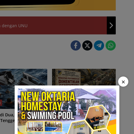
ma dengan UNU
×
H
DAERAH
, Speedboat dan
Aktivitas 36 Perusahaan
 Tenggelam
Tambang Batuan Dihentikan
Sementara