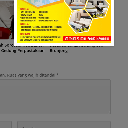
H
DAERAH
ah Sorotan, Kontraktor
Sesudah Banjir, Datang 500
i Gedung Perpustakaan
Bronjong
kan.
Ruas yang wajib ditandai
*