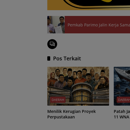
Pemkab Parimo Jalin Kerja Sa
Pos Terkait
DAERAH
DAERA
Menilik Kerugian Proyek
Patah Jadi Dua
Perpustakaan
11 WNA