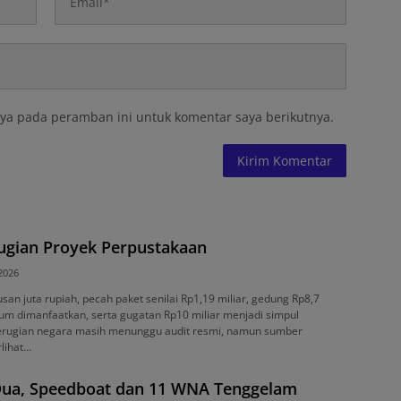
ya pada peramban ini untuk komentar saya berikutnya.
rugian Proyek Perpustakaan
 2026
usan juta rupiah, pecah paket senilai Rp1,19 miliar, gedung Rp8,7
lum dimanfaatkan, serta gugatan Rp10 miliar menjadi simpul
 kerugian negara masih menunggu audit resmi, namun sumber
rlihat…
 Dua, Speedboat dan 11 WNA Tenggelam