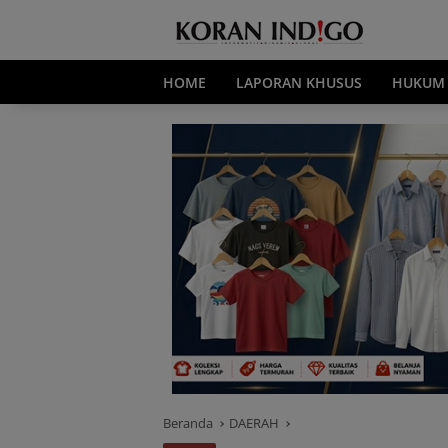
Langsung
ke
konten
HOME
LAPORAN KHUSUS
HUKUM
Beranda
DAERAH