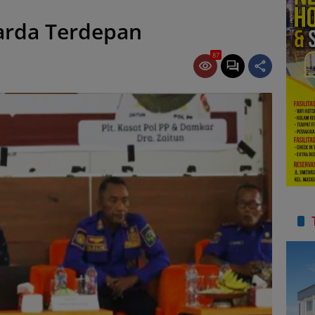
arda Terdepan
87