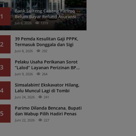
Bank Sulteng Cabang Parimo
1
Belum Bayar Refund Asuransi
Kredit PNS?
Juli 6, 2026
1319
39 Pemda Kesulitan Gaji PPPK,
2
Termasuk Donggala dan Sigi
Juni 8, 2026
292
Pelaku Usaha Perikanan Sorot
3
“Lalod” Layanan Perizinan BPK
Denpasar
Juni 9, 2026
264
Simsalabim! Ekskavator Hilang,
4
Lalu Muncul Lagi di Tombi
Juni 24, 2026
241
Parimo Dilanda Bencana, Bupati
5
dan Wabup Pilih Hadiri Penas
Juni 22, 2026
227