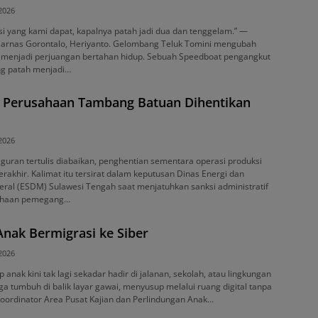
 2026
i yang kami dapat, kapalnya patah jadi dua dan tenggelam.” —
sarnas Gorontalo, Heriyanto. Gelombang Teluk Tomini mengubah
a menjadi perjuangan bertahan hidup. Sebuah Speedboat pengangkut
ng patah menjadi…
36 Perusahaan Tambang Batuan Dihentikan
 2026
teguran tertulis diabaikan, penghentian sementara operasi produksi
erakhir. Kalimat itu tersirat dalam keputusan Dinas Energi dan
ral (ESDM) Sulawesi Tengah saat menjatuhkan sanksi administratif
ahaan pemegang…
nak Bermigrasi ke Siber
 2026
anak kini tak lagi sekadar hadir di jalanan, sekolah, atau lingkungan
uga tumbuh di balik layar gawai, menyusup melalui ruang digital tanpa
Koordinator Area Pusat Kajian dan Perlindungan Anak…