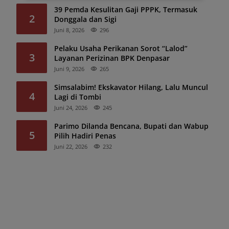
39 Pemda Kesulitan Gaji PPPK, Termasuk
2
Donggala dan Sigi
Juni 8, 2026
296
Pelaku Usaha Perikanan Sorot “Lalod”
3
Layanan Perizinan BPK Denpasar
Juni 9, 2026
265
Simsalabim! Ekskavator Hilang, Lalu Muncul
4
Lagi di Tombi
Juni 24, 2026
245
Parimo Dilanda Bencana, Bupati dan Wabup
5
Pilih Hadiri Penas
Juni 22, 2026
232