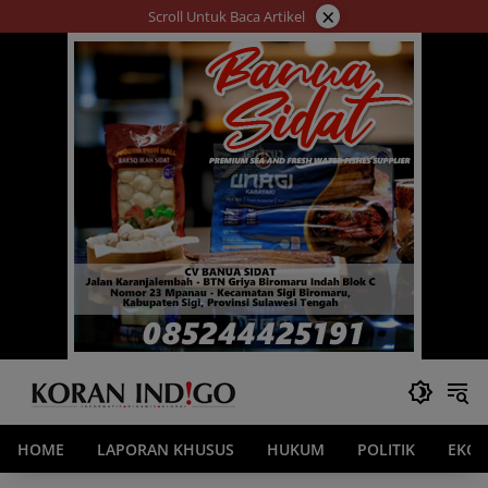
Langsung
×
Scroll Untuk Baca Artikel
ke
konten
HOME
LAPORAN KHUSUS
HUKUM
POLITIK
EKO