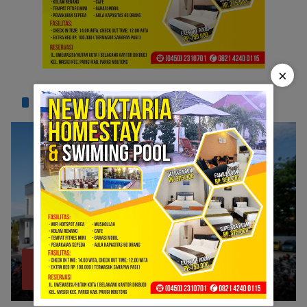
×
TERPOPULER
Bank Sulteng Cabang Parimo Belum Bayar
1
Refund Asuransi Kredit PNS?
Juli 6, 2026
1330