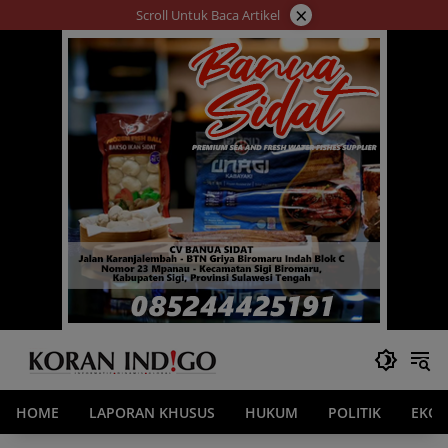
Langsung
×
Scroll Untuk Baca Artikel
ke
konten
HOME
LAPORAN KHUSUS
HUKUM
POLITIK
EKO