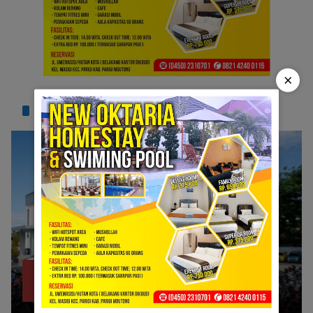
×
TERPOPULER
Bank Sulteng Cabang Parimo Belum Bayar
1
Refund Asuransi Kredit PNS?
Juli 6, 2026
1320