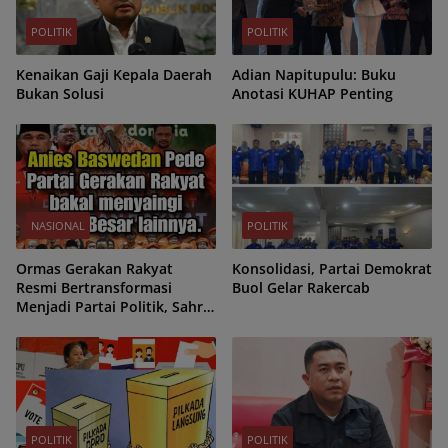
POLITIK
POLITIK
Kenaikan Gaji Kepala Daerah
Adian Napitupulu: Buku
Bukan Solusi
Anotasi KUHAP Penting
NASIONAL
POLITIK
Ormas Gerakan Rakyat
Konsolidasi, Partai Demokrat
Resmi Bertransformasi
Buol Gelar Rakercab
Menjadi Partai Politik, Sahrin
Hamid Jadi Ketua Umum
POLITIK
POLITIK