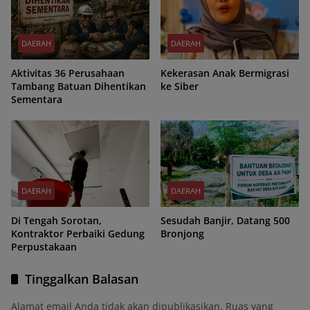
DAERAH
DAERAH
Aktivitas 36 Perusahaan
Kekerasan Anak Bermigrasi
Tambang Batuan Dihentikan
ke Siber
Sementara
DAERAH
DAERAH
Di Tengah Sorotan,
Sesudah Banjir, Datang 500
Kontraktor Perbaiki Gedung
Bronjong
Perpustakaan
Tinggalkan Balasan
Alamat email Anda tidak akan dipublikasikan.
Ruas yang