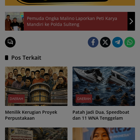
Pemuda Ongka Malino Laporkan Peti Karya
Mandiri ke Polda Sulteng
Pos Terkait
DAERAH
DAERAH
Menilik Kerugian Proyek
Patah Jadi Dua, Speedboat
Perpustakaan
dan 11 WNA Tenggelam