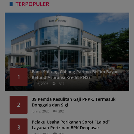
TERPOPULER
Bank Sulteng Cabang Parimo Belum Bayar
1
Refund Asuransi Kredit PNS?
Juli 6, 2026
1317
39 Pemda Kesulitan Gaji PPPK, Termasuk
2
Donggala dan Sigi
Juni 8, 2026
292
Pelaku Usaha Perikanan Sorot “Lalod”
3
Layanan Perizinan BPK Denpasar
Juni 9, 2026
264