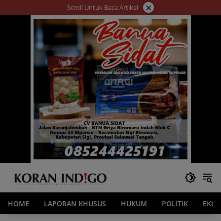
Langsung
×
Scroll Untuk Baca Artikel
ke
konten
HOME
LAPORAN KHUSUS
HUKUM
POLITIK
EKO