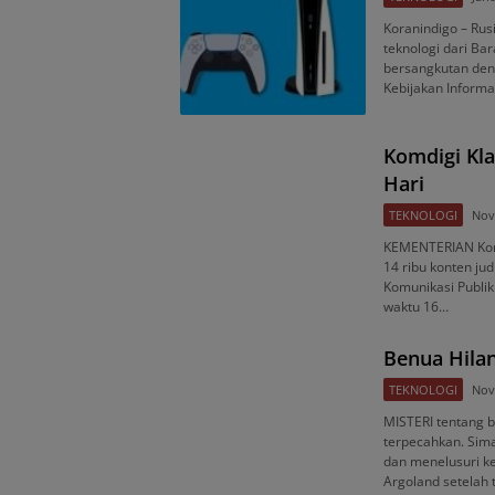
Koranindigo – Ru
teknologi dari Bar
bersangkutan deng
Kebijakan Inform
Komdigi Kla
Hari
TEKNOLOGI
Nov
KEMENTERIAN Komu
14 ribu konten jud
Komunikasi Publik
waktu 16…
Benua Hilan
TEKNOLOGI
Nov
MISTERI tentang b
terpecahkan. Sim
dan menelusuri ke
Argoland setelah 