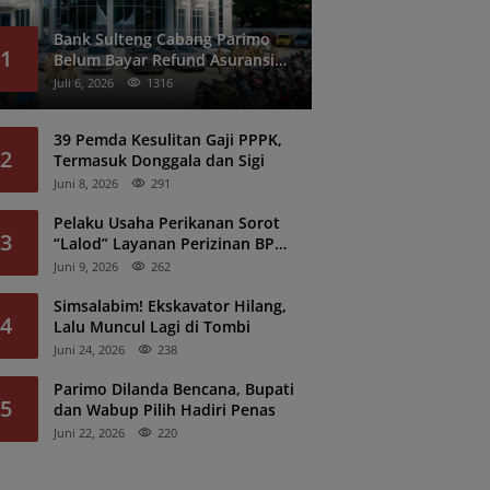
Bank Sulteng Cabang Parimo
1
Belum Bayar Refund Asuransi
Kredit PNS?
Juli 6, 2026
1316
39 Pemda Kesulitan Gaji PPPK,
2
Termasuk Donggala dan Sigi
Juni 8, 2026
291
Pelaku Usaha Perikanan Sorot
3
“Lalod” Layanan Perizinan BPK
Denpasar
Juni 9, 2026
262
Simsalabim! Ekskavator Hilang,
4
Lalu Muncul Lagi di Tombi
Juni 24, 2026
238
Parimo Dilanda Bencana, Bupati
5
dan Wabup Pilih Hadiri Penas
Juni 22, 2026
220