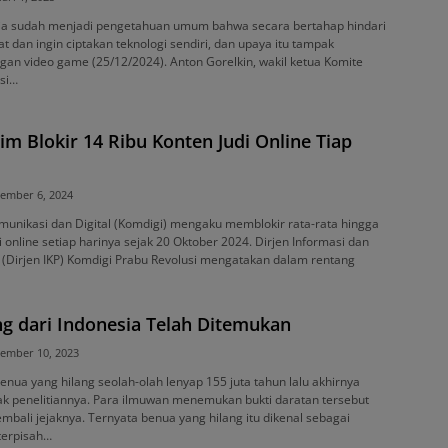
sia sudah menjadi pengetahuan umum bahwa secara bertahap hindari
at dan ingin ciptakan teknologi sendiri, dan upaya itu tampak
an video game (25/12/2024). Anton Gorelkin, wakil ketua Komite
asi…
im Blokir 14 Ribu Konten Judi Online Tiap
ember 6, 2024
nikasi dan Digital (Komdigi) mengaku memblokir rata-rata hingga
i online setiap harinya sejak 20 Oktober 2024. Dirjen Informasi dan
 (Dirjen IKP) Komdigi Prabu Revolusi mengatakan dalam rentang
g dari Indonesia Telah Ditemukan
ember 10, 2023
enua yang hilang seolah-olah lenyap 155 juta tahun lalu akhirnya
ak penelitiannya. Para ilmuwan menemukan bukti daratan tersebut
mbali jejaknya. Ternyata benua yang hilang itu dikenal sebagai
terpisah…