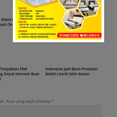
LOGI
TEKNOLOGI
 Klaim Blokir 14 Ribu
Benua Hilang dari Indonesia
Judi Online Tiap Hari
Telah Ditemukan
LOGI
TEKNOLOGI
 Tunjukkan Efek
Indonesia Jadi Basis Produksi
g Sinyal Internet Buat
Mobil Listrik Setir Kanan
i
kan.
Ruas yang wajib ditandai
*