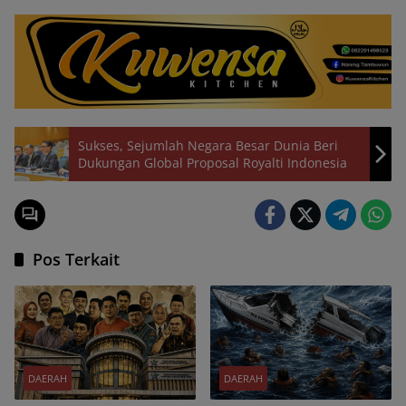
Sukses, Sejumlah Negara Besar Dunia Beri
Dukungan Global Proposal Royalti Indonesia
Pos Terkait
DAERAH
DAERAH