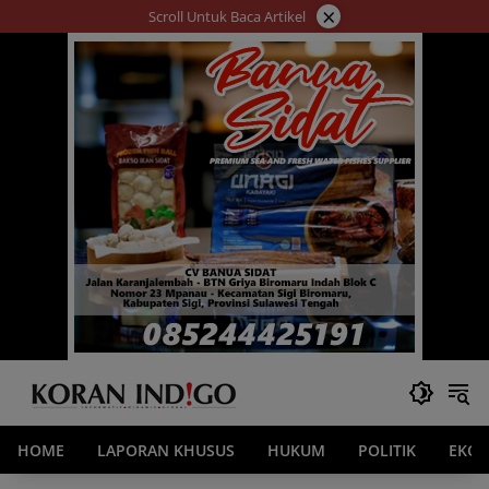
Langsung
×
Scroll Untuk Baca Artikel
ke
konten
HOME
LAPORAN KHUSUS
HUKUM
POLITIK
EKO