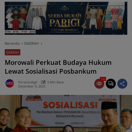
Beranda
DAERAH
DAERAH
Morowali Perkuat Budaya Hukum
Lewat Sosialisasi Posbankum
133
Koranindigo
3 Min Baca
Desember 9, 2025