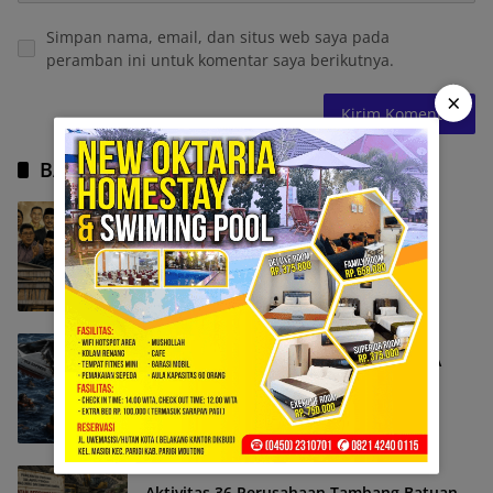
Simpan nama, email, dan situs web saya pada
peramban ini untuk komentar saya berikutnya.
×
BACA JUGA
Menilik Kerugian Proyek Perpustakaan
DAERAH
Juli 30, 2026
Patah Jadi Dua, Speedboat dan 11 WNA
Tenggelam
DAERAH
Juli 25, 2026
Aktivitas 36 Perusahaan Tambang Batuan