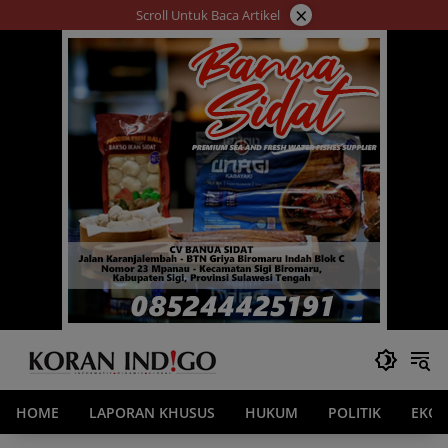
Langsung
×
Scroll Untuk Baca Artikel
ke
konten
HOME
LAPORAN KHUSUS
HUKUM
POLITIK
EKO