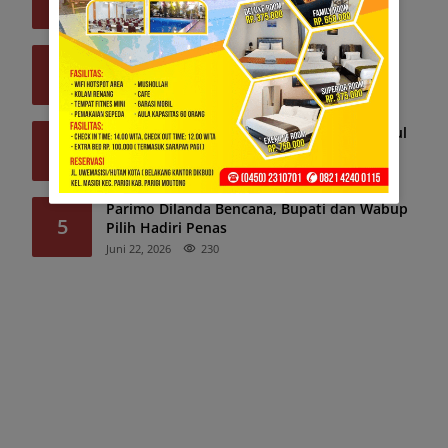
Juni 8, 2026
296
Pelaku Usaha Perikanan Sorot “Lalod”
3
Layanan Perizinan BPK Denpasar
Juni 9, 2026
264
Simsalabim! Ekskavator Hilang, Lalu Muncul
4
Lagi di Tombi
Juni 24, 2026
242
Parimo Dilanda Bencana, Bupati dan Wabup
5
Pilih Hadiri Penas
Juni 22, 2026
230