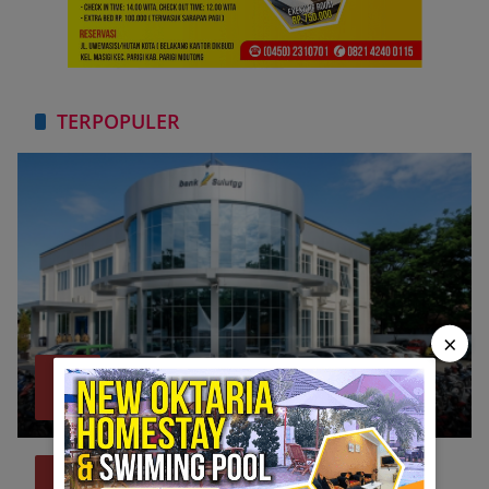
TERPOPULER
×
Bank Sulteng Cabang Parimo Belum Bayar
1
Refund Asuransi Kredit PNS?
Juli 6, 2026
1327
39 Pemda Kesulitan Gaji PPPK, Termasuk
2
Donggala dan Sigi