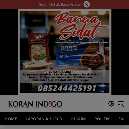
Langsung
×
Scroll Untuk Baca Artikel
ke
konten
HOME
LAPORAN KHUSUS
HUKUM
POLITIK
EKO