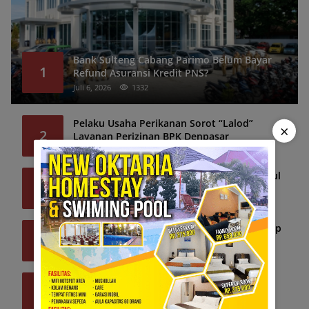
Bank Sulteng Cabang Parimo Belum Bayar
1
Refund Asuransi Kredit PNS?
Juli 6, 2026
1332
Pelaku Usaha Perikanan Sorot “Lalod”
×
2
Layanan Perizinan BPK Denpasar
Juni 9, 2026
266
Simsalabim! Ekskavator Hilang, Lalu Muncul
3
Lagi di Tombi
Juni 24, 2026
248
Parimo Dilanda Bencana, Bupati dan Wabup
4
Pilih Hadiri Penas
Juni 22, 2026
232
Patah Jadi Dua, Speedboat dan 11 WNA
5
Tenggelam
Juli 25, 2026
184