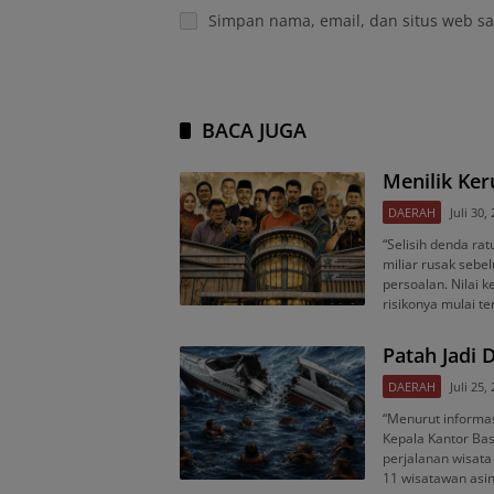
Simpan nama, email, dan situs web sa
BACA JUGA
Menilik Ke
DAERAH
Juli 30,
“Selisih denda rat
miliar rusak sebe
persoalan. Nilai
risikonya mulai te
Patah Jadi
DAERAH
Juli 25,
“Menurut informas
Kepala Kantor Ba
perjalanan wisat
11 wisatawan asi