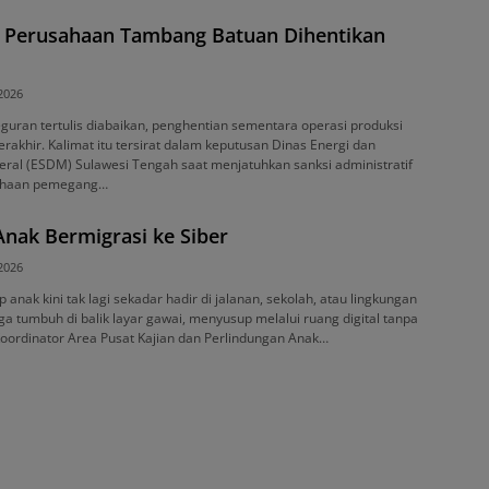
36 Perusahaan Tambang Batuan Dihentikan
 2026
teguran tertulis diabaikan, penghentian sementara operasi produksi
erakhir. Kalimat itu tersirat dalam keputusan Dinas Energi dan
ral (ESDM) Sulawesi Tengah saat menjatuhkan sanksi administratif
ahaan pemegang…
nak Bermigrasi ke Siber
 2026
anak kini tak lagi sekadar hadir di jalanan, sekolah, atau lingkungan
uga tumbuh di balik layar gawai, menyusup melalui ruang digital tanpa
Koordinator Area Pusat Kajian dan Perlindungan Anak…