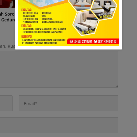
H
DAERAH
ah Sorotan, Kontraktor
Sesudah Banjir, Datang 500
i Gedung Perpustakaan
Bronjong
kan.
Ruas yang wajib ditandai
*