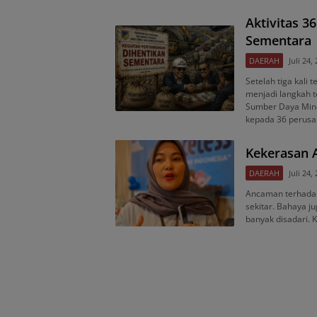
Aktivitas 
Sementara
DAERAH
Juli 24,
Setelah tiga kali 
menjadi langkah t
Sumber Daya Mine
kepada 36 perus
Kekerasan A
DAERAH
Juli 24,
Ancaman terhadap 
sekitar. Bahaya j
banyak disadari. 