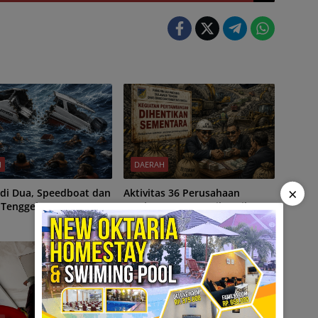
H
DAERAH
×
, Speedboat dan
Aktivitas 36 Perusahaan
 Tenggelam
Tambang Batuan Dihentikan
Sementara