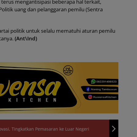
erus mengantisipasi beberapa hal terkait,
olitik uang dan pelanggaran pemilu (Sentra
rtai politik untuk selalu mematuhi aturan pemilu
atanya.
(Ant\Ind)
asi, Tingkatkan Pemasaran ke Luar Negeri