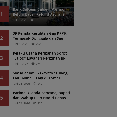
Bank Sulteng Cabang Parimo
1
Belum Bayar Refund Asuransi
Kredit PNS?
Juli 6, 2026
1318
39 Pemda Kesulitan Gaji PPPK,
2
Termasuk Donggala dan Sigi
Juni 8, 2026
292
Pelaku Usaha Perikanan Sorot
3
“Lalod” Layanan Perizinan BPK
Denpasar
Juni 9, 2026
264
Simsalabim! Ekskavator Hilang,
4
Lalu Muncul Lagi di Tombi
Juni 24, 2026
240
Parimo Dilanda Bencana, Bupati
5
dan Wabup Pilih Hadiri Penas
Juni 22, 2026
225