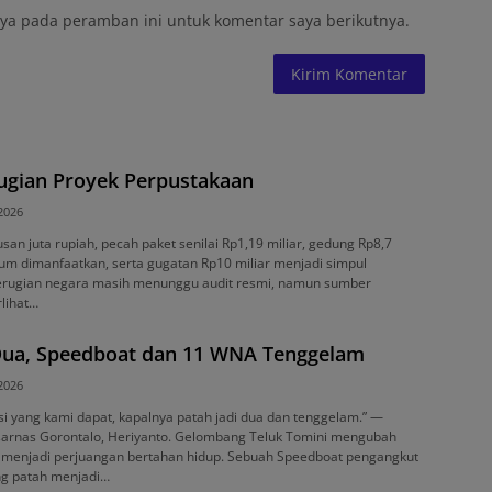
ya pada peramban ini untuk komentar saya berikutnya.
rugian Proyek Perpustakaan
 2026
usan juta rupiah, pecah paket senilai Rp1,19 miliar, gedung Rp8,7
lum dimanfaatkan, serta gugatan Rp10 miliar menjadi simpul
 kerugian negara masih menunggu audit resmi, namun sumber
rlihat…
 Dua, Speedboat dan 11 WNA Tenggelam
 2026
i yang kami dapat, kapalnya patah jadi dua dan tenggelam.” —
sarnas Gorontalo, Heriyanto. Gelombang Teluk Tomini mengubah
a menjadi perjuangan bertahan hidup. Sebuah Speedboat pengangkut
ng patah menjadi…