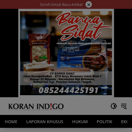
Langsung
×
Scroll Untuk Baca Artikel
ke
konten
HOME
LAPORAN KHUSUS
HUKUM
POLITIK
EKO