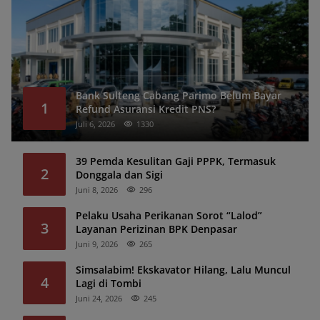
Bank Sulteng Cabang Parimo Belum Bayar
1
Refund Asuransi Kredit PNS?
Juli 6, 2026
1330
39 Pemda Kesulitan Gaji PPPK, Termasuk
2
Donggala dan Sigi
Juni 8, 2026
296
Pelaku Usaha Perikanan Sorot “Lalod”
3
Layanan Perizinan BPK Denpasar
Juni 9, 2026
265
Simsalabim! Ekskavator Hilang, Lalu Muncul
4
Lagi di Tombi
Juni 24, 2026
245