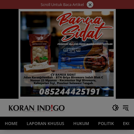
Langsung
×
Scroll Untuk Baca Artikel
ke
konten
HOME
LAPORAN KHUSUS
HUKUM
POLITIK
EKO