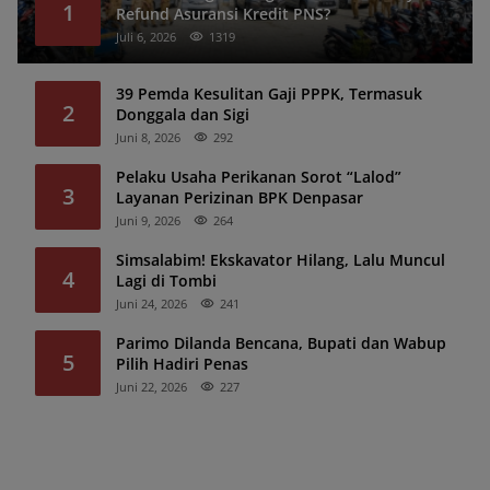
1
Refund Asuransi Kredit PNS?
Juli 6, 2026
1319
39 Pemda Kesulitan Gaji PPPK, Termasuk
2
Donggala dan Sigi
Juni 8, 2026
292
Pelaku Usaha Perikanan Sorot “Lalod”
3
Layanan Perizinan BPK Denpasar
Juni 9, 2026
264
Simsalabim! Ekskavator Hilang, Lalu Muncul
4
Lagi di Tombi
Juni 24, 2026
241
Parimo Dilanda Bencana, Bupati dan Wabup
5
Pilih Hadiri Penas
Juni 22, 2026
227