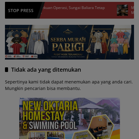
Pembekuan Operasi, Sungai Baliara Tetap
Mengurai LPJ Rp4
STOP PRESS
Digali
Morowali
Tidak ada yang ditemukan
Sepertinya kami tidak dapat menemukan apa yang anda cari.
Mungkin pencarian bisa membantu.