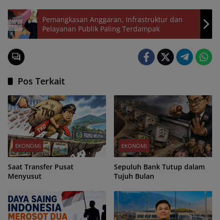
Pemangkasan Anggaran, Infrastruktur dan
Pelayanan Publik Paling Terdampak
Pos Terkait
EKONOMI
EKONOMI
Saat Transfer Pusat
Sepuluh Bank Tutup dalam
Menyusut
Tujuh Bulan