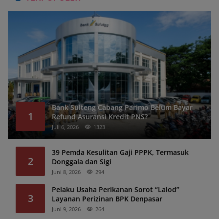
Bank Sulteng Cabang Parimo Belum Bayar
1
Refund Asuransi Kredit PNS?
Juli 6, 2026
1323
39 Pemda Kesulitan Gaji PPPK, Termasuk
2
Donggala dan Sigi
Juni 8, 2026
294
Pelaku Usaha Perikanan Sorot “Lalod”
3
Layanan Perizinan BPK Denpasar
Juni 9, 2026
264