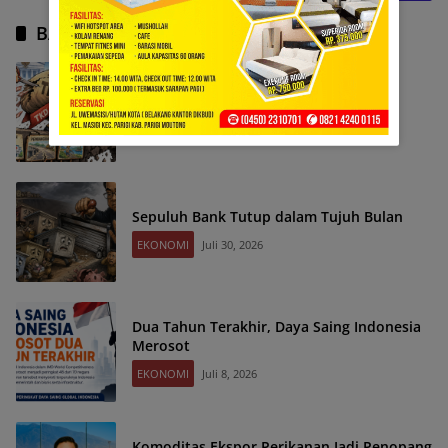
BACA JUGA
Saat Transfer Pusat Menyusut
EKONOMI
Agustus 5, 2026
Sepuluh Bank Tutup dalam Tujuh Bulan
EKONOMI
Juli 30, 2026
Dua Tahun Terakhir, Daya Saing Indonesia
Merosot
EKONOMI
Juli 8, 2026
Komoditas Ekspor Perikanan Jadi Penopang