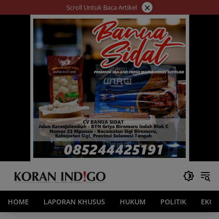
Langsung
×
Scroll Untuk Baca Artikel
ke
konten
HOME
LAPORAN KHUSUS
HUKUM
POLITIK
EKO