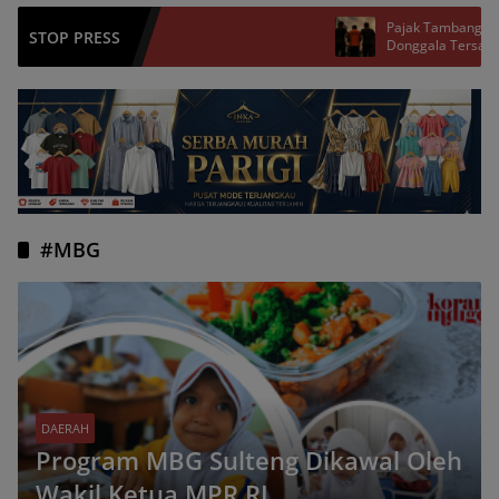
Pajak Tambang, Bekas Kepala B
STOP PRESS
Donggala Tersangka
#MBG
DAERAH
Program MBG Sulteng Dikawal Oleh
Wakil Ketua MPR RI