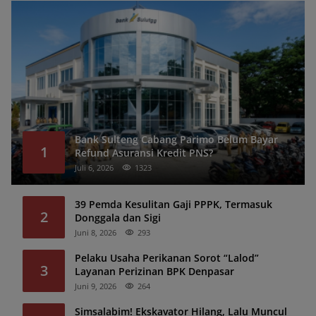
Bank Sulteng Cabang Parimo Belum Bayar
1
Refund Asuransi Kredit PNS?
Juli 6, 2026
1323
39 Pemda Kesulitan Gaji PPPK, Termasuk
2
Donggala dan Sigi
Juni 8, 2026
293
Pelaku Usaha Perikanan Sorot “Lalod”
3
Layanan Perizinan BPK Denpasar
Juni 9, 2026
264
Simsalabim! Ekskavator Hilang, Lalu Muncul