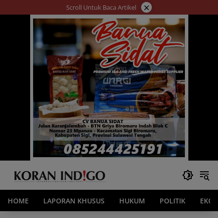
Langsung
×
Scroll Untuk Baca Artikel
ke
konten
HOME
LAPORAN KHUSUS
HUKUM
POLITIK
EKO