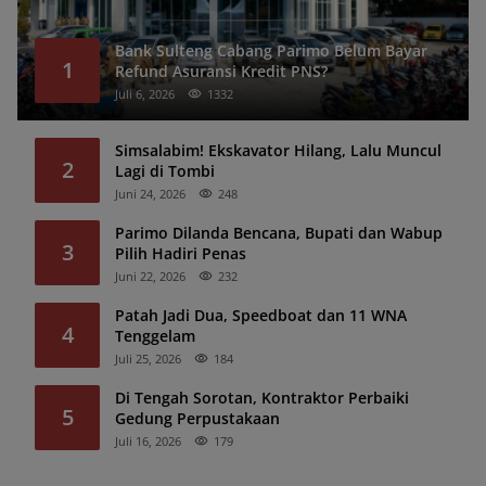
Bank Sulteng Cabang Parimo Belum Bayar
1
Refund Asuransi Kredit PNS?
Juli 6, 2026
1332
Simsalabim! Ekskavator Hilang, Lalu Muncul
2
Lagi di Tombi
Juni 24, 2026
248
Parimo Dilanda Bencana, Bupati dan Wabup
3
Pilih Hadiri Penas
Juni 22, 2026
232
Patah Jadi Dua, Speedboat dan 11 WNA
4
Tenggelam
Juli 25, 2026
184
Di Tengah Sorotan, Kontraktor Perbaiki
5
Gedung Perpustakaan
Juli 16, 2026
179