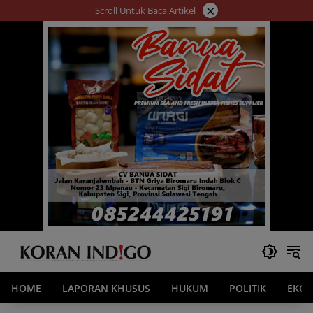
Langsung
×
Scroll Untuk Baca Artikel
ke
konten
HOME
LAPORAN KHUSUS
HUKUM
POLITIK
EKO