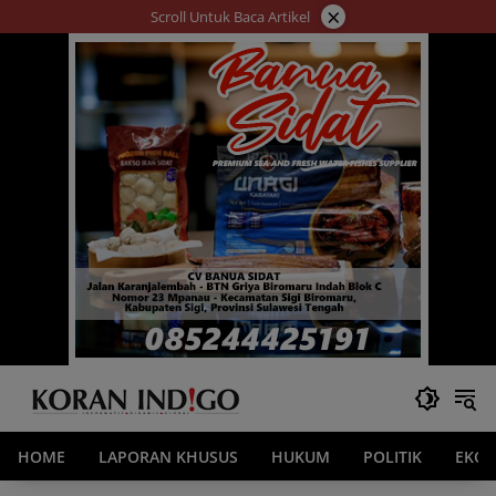
Langsung
×
Scroll Untuk Baca Artikel
ke
konten
HOME
LAPORAN KHUSUS
HUKUM
POLITIK
EKO