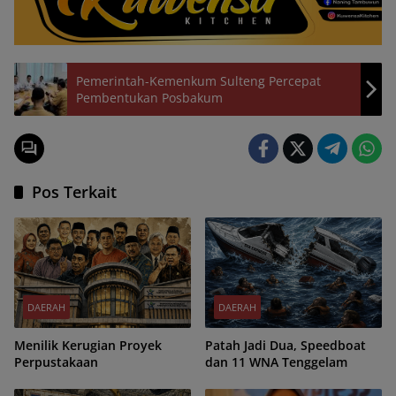
Pemerintah-Kemenkum Sulteng Percepat
Pembentukan Posbakum
Pos Terkait
DAERAH
DAERAH
Menilik Kerugian Proyek
Patah Jadi Dua, Speedboat
Perpustakaan
dan 11 WNA Tenggelam