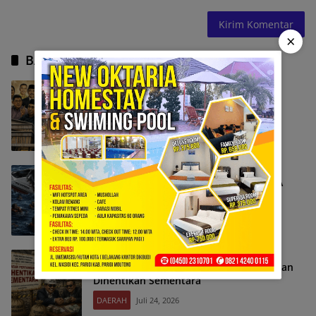
×
BACA JUGA
Menilik Kerugian Proyek Perpustakaan
DAERAH
Juli 30, 2026
Patah Jadi Dua, Speedboat dan 11 WNA
Tenggelam
DAERAH
Juli 25, 2026
Aktivitas 36 Perusahaan Tambang Batuan
Dihentikan Sementara
DAERAH
Juli 24, 2026