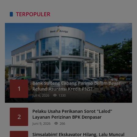
TERPOPULER
Bank Sulteng Cabang Parimo Belum Bayar
1
Refund Asuransi Kredit PNS?
Juli 6, 2026
1330
Pelaku Usaha Perikanan Sorot “Lalod”
2
Layanan Perizinan BPK Denpasar
Juni 9, 2026
266
Simsalabim! Ekskavator Hilang, Lalu Muncul