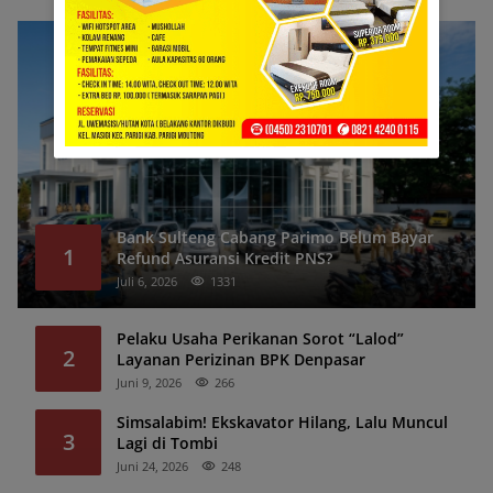
Bank Sulteng Cabang Parimo Belum Bayar
1
Refund Asuransi Kredit PNS?
Juli 6, 2026
1331
Pelaku Usaha Perikanan Sorot “Lalod”
2
Layanan Perizinan BPK Denpasar
Juni 9, 2026
266
Simsalabim! Ekskavator Hilang, Lalu Muncul
3
Lagi di Tombi
Juni 24, 2026
248