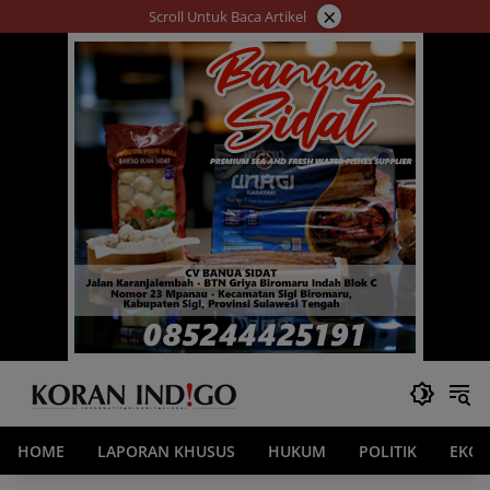
Langsung
×
Scroll Untuk Baca Artikel
ke
konten
HOME
LAPORAN KHUSUS
HUKUM
POLITIK
EKO