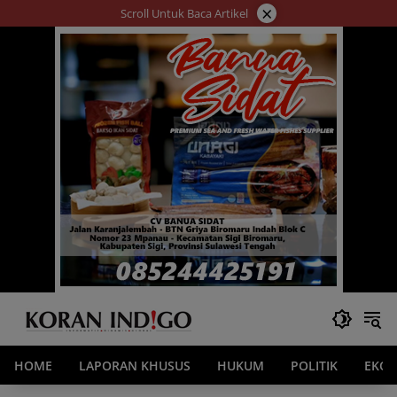
Langsung
×
Scroll Untuk Baca Artikel
ke
konten
HOME
LAPORAN KHUSUS
HUKUM
POLITIK
EKO