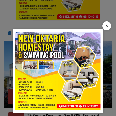
×
TERPOPULER
Bank Sulteng Cabang Parimo Belum Bayar
1
Refund Asuransi Kredit PNS?
Juli 6, 2026
1323
39 Pemda Kesulitan Gaji PPPK, Termasuk