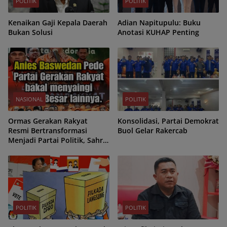
POLITIK
POLITIK
Kenaikan Gaji Kepala Daerah
Adian Napitupulu: Buku
Bukan Solusi
Anotasi KUHAP Penting
NASIONAL
POLITIK
Ormas Gerakan Rakyat
Konsolidasi, Partai Demokrat
Resmi Bertransformasi
Buol Gelar Rakercab
Menjadi Partai Politik, Sahrin
Hamid Jadi Ketua Umum
POLITIK
POLITIK