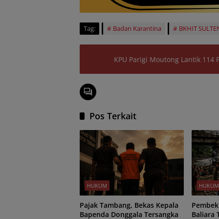
Tag:
Badan Karantina
BKHIT SULTE
KPU Parigi Moutong Lantik 114 
Pos Terkait
HUKUM
HUKU
Pajak Tambang, Bekas Kepala
Pembeku
Bapenda Donggala Tersangka
Baliara 