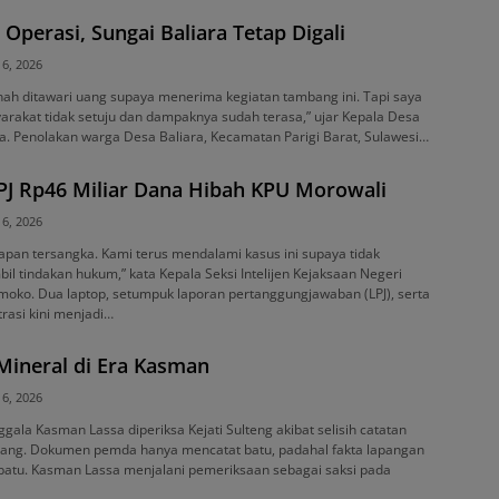
perasi, Sungai Baliara Tetap Digali
 6, 2026
ah ditawari uang supaya menerima kegiatan tambang ini. Tapi saya
arakat tidak setuju dan dampaknya sudah terasa,” ujar Kepala Desa
dja. Penolakan warga Desa Baliara, Kecamatan Parigi Barat, Sulawesi…
PJ Rp46 Miliar Dana Hibah KPU Morowali
 6, 2026
pan tersangka. Kami terus mendalami kasus ini supaya tidak
 tindakan hukum,” kata Kepala Seksi Intelijen Kejaksaan Negeri
moko. Dua laptop, setumpuk laporan pertanggungjawaban (LPJ), serta
rasi kini menjadi…
 Mineral di Era Kasman
 6, 2026
gala Kasman Lassa diperiksa Kejati Sulteng akibat selisih catatan
bang. Dokumen pemda hanya mencatat batu, padahal fakta lapangan
 batu. Kasman Lassa menjalani pemeriksaan sebagai saksi pada