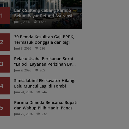
Bank Sulteng Cabang Parimo
1
Belum Bayar Refund Asuransi
Kredit PNS?
Juli 6, 2026
1329
39 Pemda Kesulitan Gaji PPPK,
2
Termasuk Donggala dan Sigi
Juni 8, 2026
296
Pelaku Usaha Perikanan Sorot
3
“Lalod” Layanan Perizinan BPK
Denpasar
Juni 9, 2026
265
Simsalabim! Ekskavator Hilang,
4
Lalu Muncul Lagi di Tombi
Juni 24, 2026
244
Parimo Dilanda Bencana, Bupati
5
dan Wabup Pilih Hadiri Penas
Juni 22, 2026
232