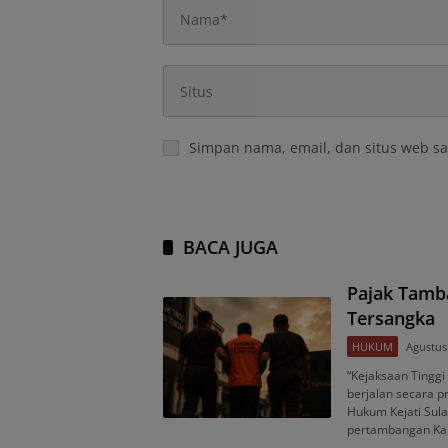
Simpan nama, email, dan situs web sa
BACA JUGA
Pajak Tamb
Tersangka
HUKUM
Agustus
“Kejaksaan Tingg
berjalan secara p
Hukum Kejati Sula
pertambangan Ka