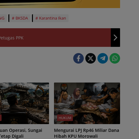
NG
BKSDA
Karantina Ikan
Petugas PPK
M
HUKUM
an Operasi, Sungai
Mengurai LPJ Rp46 Miliar Dana
Tetap Digali
Hibah KPU Morowali