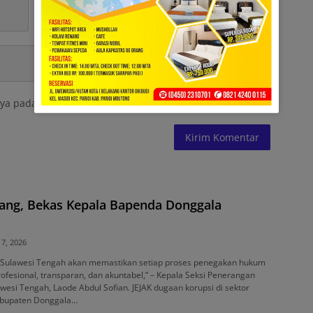
ya pada peramban ini untuk komentar saya berikutnya.
ang, Bekas Kepala Bapenda Donggala
 7, 2026
i Sulawesi Tengah akan memastikan setiap proses penegakan hukum
rofesional, transparan, dan akuntabel,” – Kepala Seksi Penerangan
wesi Tengah, Laode Abdul Sofian. JEJAK dugaan korupsi di sektor
bupaten Donggala…