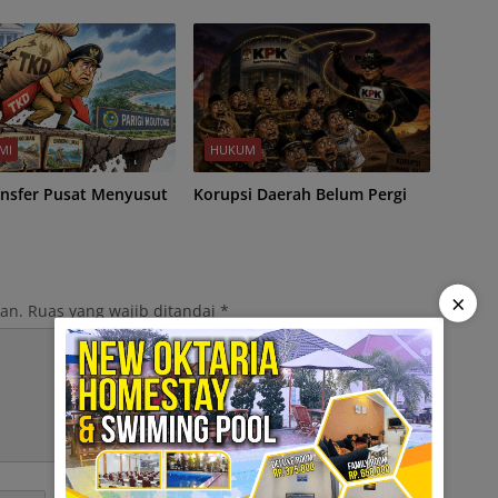
MI
HUKUM
ansfer Pusat Menyusut
Korupsi Daerah Belum Pergi
×
kan.
Ruas yang wajib ditandai
*