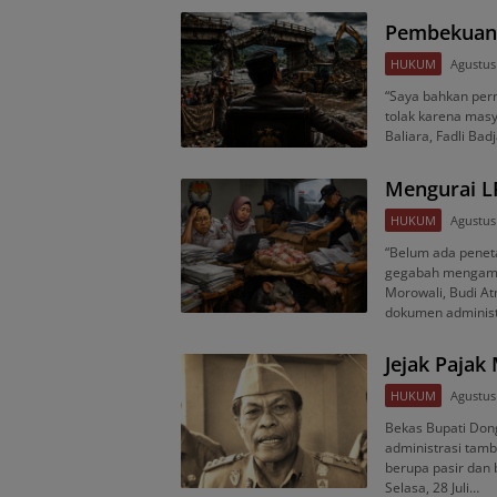
Pembekuan O
HUKUM
Agustus
“Saya bahkan pern
tolak karena masy
Baliara, Fadli Ba
Mengurai L
HUKUM
Agustus
“Belum ada peneta
gegabah mengambil
Morowali, Budi At
dokumen administ
Jejak Pajak
HUKUM
Agustus
Bekas Bupati Dong
administrasi tam
berupa pasir dan
Selasa, 28 Juli…