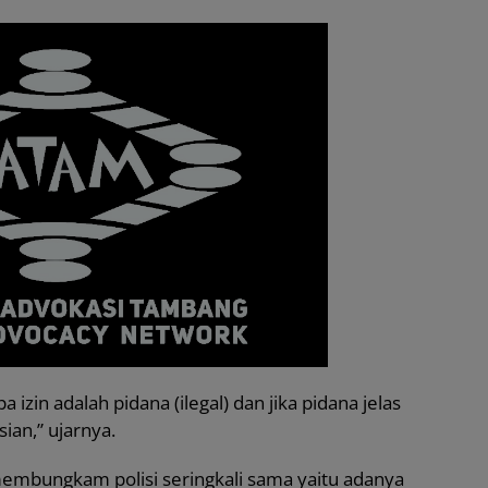
in adalah pidana (ilegal) dan jika pidana jelas
ian,” ujarnya.
embungkam polisi seringkali sama yaitu adanya