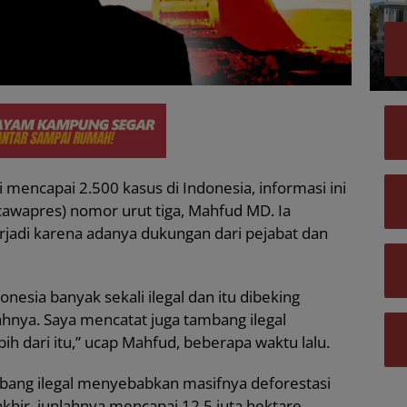
 mencapai 2.500 kasus di Indonesia, informasi ini
(cawapres) nomor urut tiga, Mahfud MD. Ia
rjadi karena adanya dukungan dari pejabat dan
sia banyak sekali ilegal dan itu dibeking
ahnya. Saya mencatat juga tambang ilegal
bih dari itu,” ucap Mahfud, beberapa waktu lalu.
ang ilegal menyebabkan masifnya deforestasi
khir, junlahnya mencapai 12,5 juta hektare.