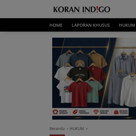
Langsung
ke
konten
HOME
LAPORAN KHUSUS
HUKUM
Beranda
HUKUM