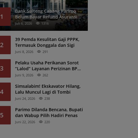
Bank Sulteng Cabang Parimo
1
Belum Bayar Refund Asuransi
Kredit PNS?
Juli 6, 2026
1316
39 Pemda Kesulitan Gaji PPPK,
2
Termasuk Donggala dan Sigi
Juni 8, 2026
291
Pelaku Usaha Perikanan Sorot
3
“Lalod” Layanan Perizinan BPK
Denpasar
Juni 9, 2026
262
Simsalabim! Ekskavator Hilang,
4
Lalu Muncul Lagi di Tombi
Juni 24, 2026
238
Parimo Dilanda Bencana, Bupati
5
dan Wabup Pilih Hadiri Penas
Juni 22, 2026
220