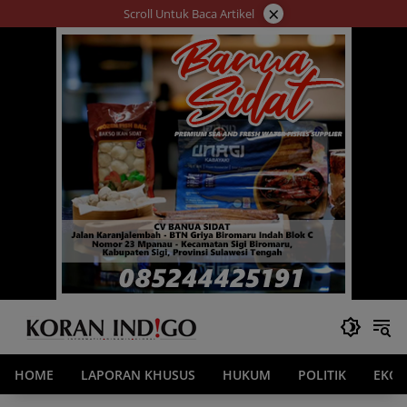
Langsung
×
Scroll Untuk Baca Artikel
ke
konten
HOME
LAPORAN KHUSUS
HUKUM
POLITIK
EKO