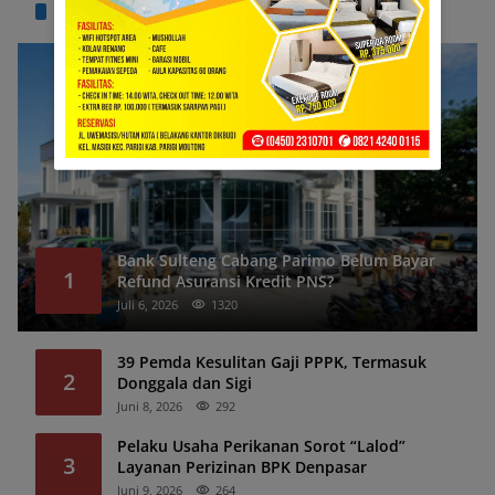
TERPOPULER
Bank Sulteng Cabang Parimo Belum Bayar
1
Refund Asuransi Kredit PNS?
Juli 6, 2026
1320
39 Pemda Kesulitan Gaji PPPK, Termasuk
2
Donggala dan Sigi
Juni 8, 2026
292
Pelaku Usaha Perikanan Sorot “Lalod”
3
Layanan Perizinan BPK Denpasar
Juni 9, 2026
264