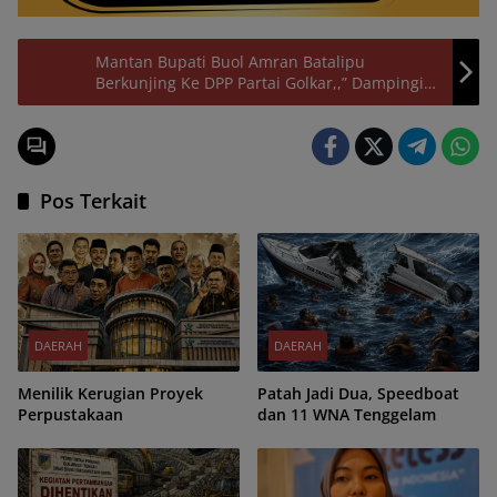
Mantan Bupati Buol Amran Batalipu
Berkunjing Ke DPP Partai Golkar,,” Dampingi
Abdulah Batalipu Penjemputan B1KWK
Pos Terkait
DAERAH
DAERAH
Menilik Kerugian Proyek
Patah Jadi Dua, Speedboat
Perpustakaan
dan 11 WNA Tenggelam