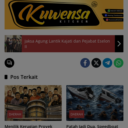
Jaksa Agung Lantik Kajati dan Pejabat Eselon
II
Pos Terkait
DAERAH
DAERAH
Menilik Kerugian Proyek
Patah Jadi Dua, Speedboat