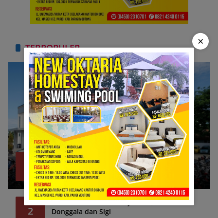
×
TERPOPULER
Bank Sulteng Cabang Parimo Belum Bayar
1
Refund Asuransi Kredit PNS?
Juli 6, 2026
1316
39 Pemda Kesulitan Gaji PPPK, Termasuk
2
Donggala dan Sigi