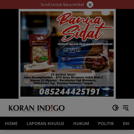
Langsung
×
Scroll Untuk Baca Artikel
ke
konten
HOME
LAPORAN KHUSUS
HUKUM
POLITIK
EKO