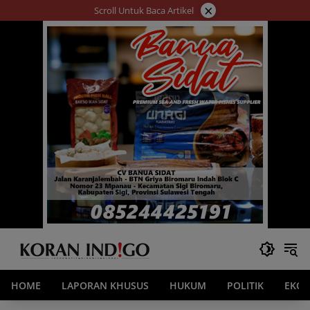
Langsung
×
Scroll Untuk Baca Artikel
ke
konten
HOME
LAPORAN KHUSUS
HUKUM
POLITIK
EKO