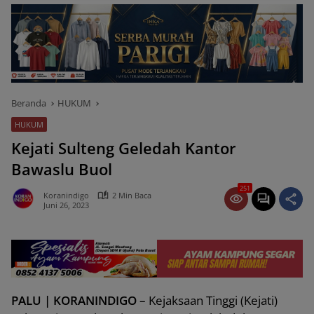
Beranda
HUKUM
HUKUM
Kejati Sulteng Geledah Kantor
Bawaslu Buol
251
Koranindigo
2 Min Baca
Juni 26, 2023
PALU | KORANINDIGO
– Kejaksaan Tinggi (Kejati)