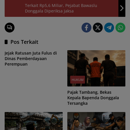
Terkait Rp5,6 Miliar, Pejabat Bawaslu
Donggala Diperiksa Jaksa
Pos Terkait
Jejak Ratusan Juta Fulus di
Dinas Pemberdayaan
Perempuan
HUKUM
Pajak Tambang, Bekas
Kepala Bapenda Donggala
Tersangka