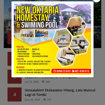
Bank Sulteng Cabang Parimo Belum Bayar
1
Refund Asuransi Kredit PNS?
Juli 6, 2026
1320
39 Pemda Kesulitan Gaji PPPK, Termasuk
2
Donggala dan Sigi
Juni 8, 2026
292
Pelaku Usaha Perikanan Sorot “Lalod”
3
Layanan Perizinan BPK Denpasar
Juni 9, 2026
264
Simsalabim! Ekskavator Hilang, Lalu Muncul
4
Lagi di Tombi
Juni 24, 2026
241